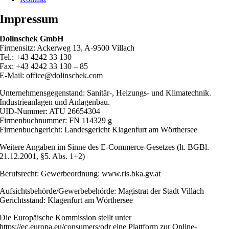
Impressum
Dolinschek GmbH
Firmensitz: Ackerweg 13, A-9500 Villach
Tel.: +43 4242 33 130
Fax: +43 4242 33 130 – 85
E-Mail: office@dolinschek.com
Unternehmensgegenstand: Sanitär-, Heizungs- und Klimatechnik.
Industrieanlagen und Anlagenbau.
UID-Nummer: ATU 26654304
Firmenbuchnummer: FN 114329 g
Firmenbuchgericht: Landesgericht Klagenfurt am Wörthersee
Weitere Angaben im Sinne des E-Commerce-Gesetzes (lt. BGBl.
21.12.2001, §5. Abs. 1+2)
Berufsrecht: Gewerbeordnung: www.ris.bka.gv.at
Aufsichtsbehörde/Gewerbebehörde: Magistrat der Stadt Villach
Gerichtsstand: Klagenfurt am Wörthersee
Die Europäische Kommission stellt unter
https://ec.europa.eu/consumers/odr eine Plattform zur Online-