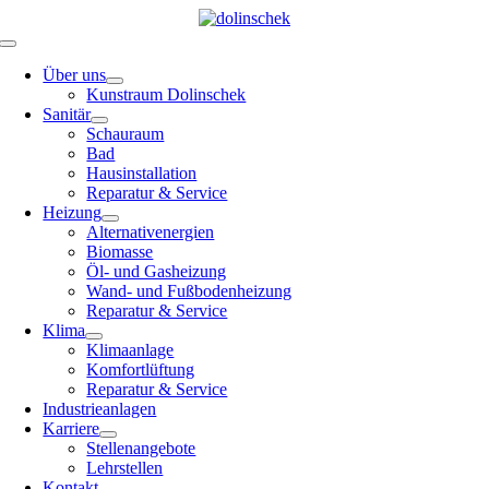
Skip
to
Toggle
content
Navigation
Über uns
Kunstraum Dolinschek
Sanitär
Schauraum
Bad
Hausinstallation
Reparatur & Service
Heizung
Alternativenergien
Biomasse
Öl- und Gasheizung
Wand- und Fußbodenheizung
Reparatur & Service
Klima
Klimaanlage
Komfortlüftung
Reparatur & Service
Industrieanlagen
Karriere
Stellenangebote
Lehrstellen
Kontakt