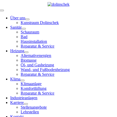
Skip
to
Toggle
content
Navigation
Über uns
Kunstraum Dolinschek
Sanitär
Schauraum
Bad
Hausinstallation
Reparatur & Service
Heizung
Alternativenergien
Biomasse
Öl- und Gasheizung
Wand- und Fußbodenheizung
Reparatur & Service
Klima
Klimaanlage
Komfortlüftung
Reparatur & Service
Industrieanlagen
Karriere
Stellenangebote
Lehrstellen
Kontakt